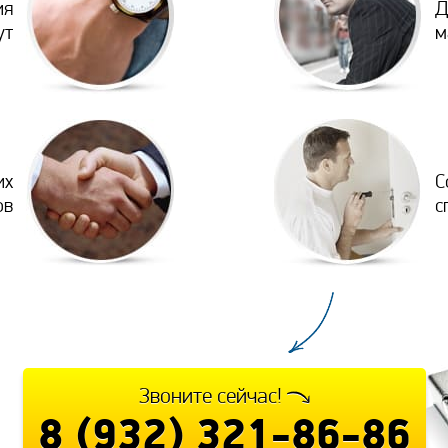
ия
Д
ут
м
их
С
ов
с
Звоните сейчас!
8 (932) 321-86-86