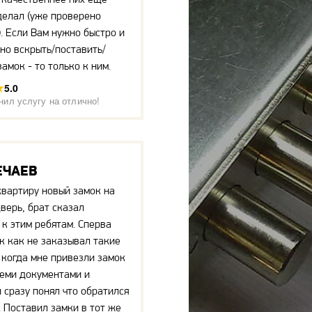
делал (уже проверено
. Если Вам нужно быстро и
но вскрыть/поставить/
замок - то только к ним.
5.0
нил услугу на отлично!
ЕЧАЕВ
квартиру новый замок на
верь, брат сказал
 к этим ребятам. Сперва
ак как не заказывал такие
о когда мне привезли замок
семи документами и
 сразу понял что обратился
. Поставил замки в тот же