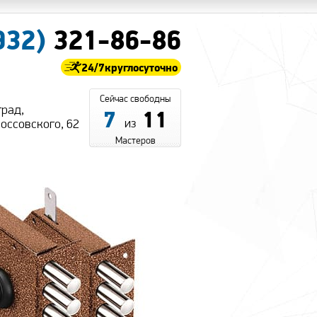
932)
321-86-86
24/7
круглосуточно
Сейчас свободны
град,
7
11
из
коссовского, 62
Мастеров