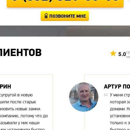
ПОЗВОНИТЕ МНЕ
ЛИЕНТОВ
ср
5.0
че
АРИН
АРТУР П
супругой в новую
У меня ст
шили после старых
которая з
ановить новые замки.
домами. К
компанию, потому что до
установки
казывали у них наши
только к 
мок установили быстро,
быстрее и