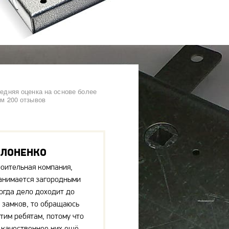
едняя оценка на основе более
м 200 отзывов
ОЛОНЕНКО
роительная компания,
анимается загородными
огда дело доходит до
 замков, то обращаюсь
этим ребятам, потому что
 качественнее них ещё