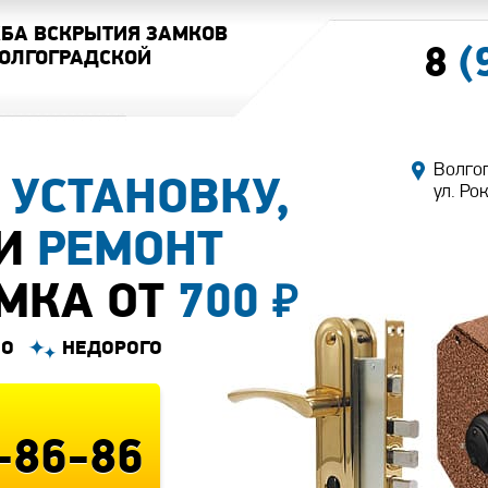
БА ВСКРЫТИЯ ЗАМКОВ
8
(
ВОЛГОГРАДСКОЙ
Волго
М
УСТАНОВКУ,
ул. Ро
И
РЕМОНТ
МКА ОТ
700
₽
НО
НЕДОРОГО
1-86-86