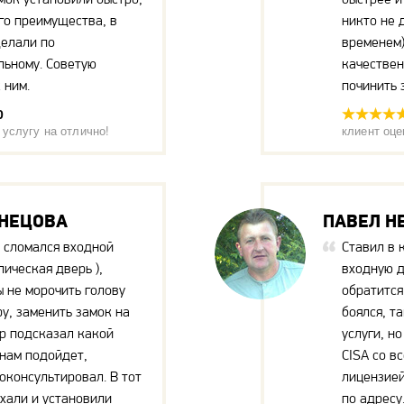
го преимущества, в
никто не 
делали по
временем)
льному. Советую
качествен
 ним.
починить 
0
 услугу на отлично!
клиент оце
ЗНЕЦОВА
ПАВЕЛ Н
е сломался входной
Ставил в 
лическая дверь ),
входную д
 не морочить голову
обратится
ру, заменить замок на
боялся, т
р подсказал какой
услуги, н
нам подойдет,
CISA со в
оконсультировал. В тот
лицензией
хали и установили
по адресу