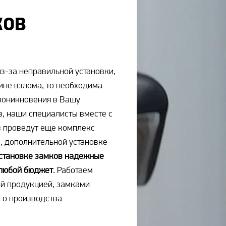
КОВ
з-за неправильной установки,
чине взлома, то необходима
проникновения в Вашу
, наши специалисты вместе с
в проведут еще комплекс
, дополнительной установке
становке замков надежные
 любой бюджет.
Работаем
ой продукцией, замками
го производства.