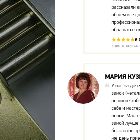
рассказали е
общем все с
профессиона
обращаться к
5.
клиент оценил
МАРИЯ КУ
У нас на дач
замок (метал
решили чтобы
себе и масте
новый. Масте
замой лучше 
бесплатно пр
же день прие