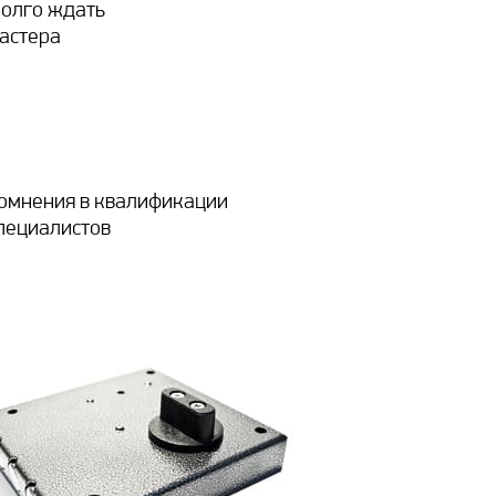
олго ждать
астера
омнения в квалификации
пециалистов