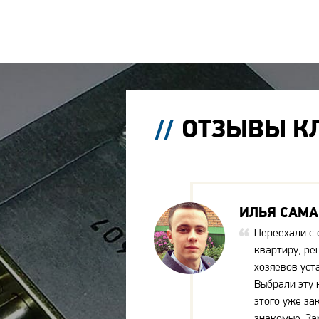
ОТЗЫВЫ К
ИЛЬЯ САМ
Переехали с 
квартиру, ре
хозяевов уст
Выбрали эту 
этого уже за
знакомые. За